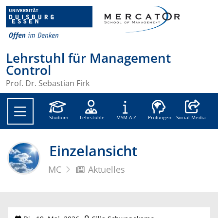
Lehrstuhl für Management
Control
Prof. Dr. Sebastian Firk
Social Medi
Studium
Lehrstühle
MSM A-Z
Prüfungen
Social Media
Einzelansicht
MC
Aktuelles