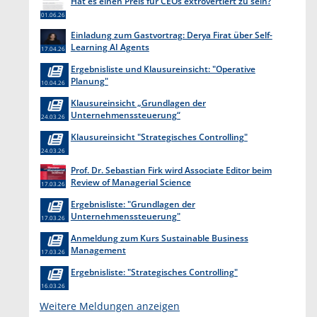
Hat es einen Preis für CEOs extrovertiert zu sein?
01.06.26
Einladung zum Gastvortrag: Derya Firat über Self-
Learning AI Agents
17.04.26
Ergebnisliste und Klausureinsicht: "Operative
Planung"
10.04.26
Klausureinsicht „Grundlagen der
Unternehmenssteuerung“
24.03.26
Klausureinsicht "Strategisches Controlling"
24.03.26
Prof. Dr. Sebastian Firk wird Associate Editor beim
Review of Managerial Science
17.03.26
Ergebnisliste: "Grundlagen der
Unternehmenssteuerung"
17.03.26
Anmeldung zum Kurs Sustainable Business
Management
17.03.26
Ergebnisliste: "Strategisches Controlling"
16.03.26
Weitere Meldungen anzeigen