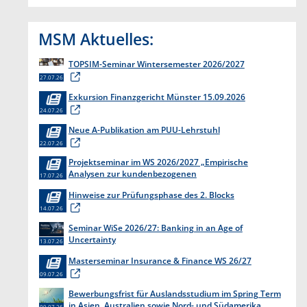
MSM Aktuelles:
TOPSIM-Seminar Wintersemester 2026/2027
27.07.26
Exkursion Finanzgericht Münster 15.09.2026
24.07.26
Neue A-Publikation am PUU-Lehrstuhl
22.07.26
Projektseminar im WS 2026/2027 „Empirische
Analysen zur kundenbezogenen
17.07.26
Erkenntnisgewinnung “
Hinweise zur Prüfungsphase des 2. Blocks
14.07.26
Seminar WiSe 2026/27: Banking in an Age of
Uncertainty
13.07.26
Masterseminar Insurance & Finance WS 26/27
09.07.26
Bewerbungsfrist für Auslandsstudium im Spring Term
in Asien, Australien sowie Nord- und Südamerika
09.07.26