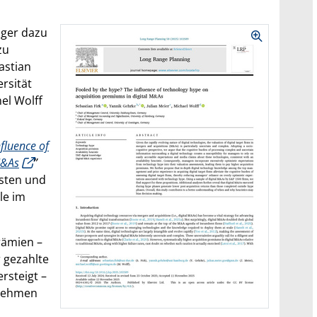
ager dazu
zu
astian
rsität
el Wolff
fluence of
M&As
”
esten und
le im
rämien –
 gezahlte
rsteigt –
rnehmen