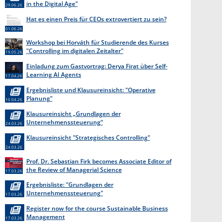
in the Digital Age"
29.06.26
Hat es einen Preis für CEOs extrovertiert zu sein?
01.06.26
Workshop bei Horváth für Studierende des Kurses
"Controlling im digitalen Zeitalter"
19.05.26
Einladung zum Gastvortrag: Derya Firat über Self-
Learning AI Agents
17.04.26
Ergebnisliste und Klausureinsicht: "Operative
Planung"
10.04.26
Klausureinsicht „Grundlagen der
Unternehmenssteuerung“
24.03.26
Klausureinsicht "Strategisches Controlling"
24.03.26
Prof. Dr. Sebastian Firk becomes Associate Editor of
the Review of Managerial Science
17.03.26
Ergebnisliste: "Grundlagen der
Unternehmenssteuerung"
17.03.26
Register now for the course Sustainable Business
Management
17.03.26