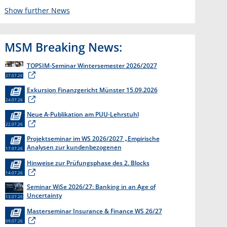
Show further News
MSM Breaking News:
TOPSIM-Seminar Wintersemester 2026/2027
27.07.26
Exkursion Finanzgericht Münster 15.09.2026
24.07.26
Neue A-Publikation am PUU-Lehrstuhl
22.07.26
Projektseminar im WS 2026/2027 „Empirische
Analysen zur kundenbezogenen
17.07.26
Erkenntnisgewinnung “
Hinweise zur Prüfungsphase des 2. Blocks
14.07.26
Seminar WiSe 2026/27: Banking in an Age of
Uncertainty
13.07.26
Masterseminar Insurance & Finance WS 26/27
09.07.26