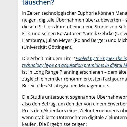
täuschen?
In Zeiten technologischer Euphorie können Man
neigen, digitale Übernahmen überzubewerten – 
diesem Schluss kommt eine neue Studie von Seb
Firk und seinen Ko-Autoren Yannik Gehrke (Unive
Hamburg), Julian Meyer (Roland Berger) und Mich
(Universität Göttingen).
Die Arbeit mit dem Titel
“
Fooled by the hype? The in
technology hype on acquisition premiums in digital 
ist in Long Range Planning erschienen – dem ält
zugleich einem der renommiertesten Fachjourna
Bereich des Strategischen Managements.
Die Studie untersucht sogenannte Übernahmep
also den Betrag, um den der von einem Erwerber
Preis den Aktienkurs eines Zielunternehmens übe
wenn etablierte Unternehmen digitale Zielunte
kaufen. Die Ergebnisse zeigen: