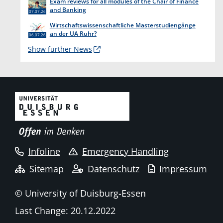
Exam reviews for all modules of the Chair of Finance
and Banking
07.07.26
Wirtschaftswissenschaftliche Masterstudiengänge
an der UA Ruhr?
06.07.26
Show further News
Infoline
Emergency Handling
Sitemap
Datenschutz
Impressum
© University of Duisburg-Essen
Last Change: 20.12.2022