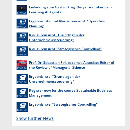
Einladung zum Gastvortrag: Derya Firat über Self-
Learning AI Agents
17.04.26
Ergebnisliste und Klausureinsicht: "Operative
Planung"
10.04.26
Klausureinsicht „Grundlagen der
Unternehmenssteuerung“
24.03.26
Klausureinsicht "Strategisches Controlling"
24.03.26
Prof. Dr. Sebastian Firk becomes Associate Editor of
the Review of Managerial Science
17.03.26
Ergebnisliste: "Grundlagen der
Unternehmenssteuerung"
17.03.26
Register now for the course Sustainable Business
Management
17.03.26
Ergebnisliste: "Strategisches Controlling"
16.03.26
Show further News