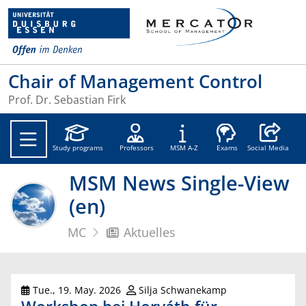
Chair of Management Control
Prof. Dr. Sebastian Firk
Social Medi
Study programs
Professors
MSM A-Z
Exams
Social Media
MSM News Single-View
(en)
MC
Aktuelles
Tue., 19. May. 2026
Silja Schwanekamp