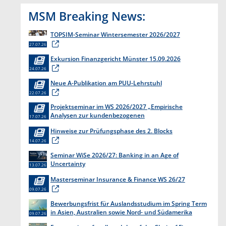
MSM Breaking News:
TOPSIM-Seminar Wintersemester 2026/2027
27.07.26
Exkursion Finanzgericht Münster 15.09.2026
24.07.26
Neue A-Publikation am PUU-Lehrstuhl
22.07.26
Projektseminar im WS 2026/2027 „Empirische
Analysen zur kundenbezogenen
17.07.26
Erkenntnisgewinnung “
Hinweise zur Prüfungsphase des 2. Blocks
14.07.26
Seminar WiSe 2026/27: Banking in an Age of
Uncertainty
13.07.26
Masterseminar Insurance & Finance WS 26/27
09.07.26
Bewerbungsfrist für Auslandsstudium im Spring Term
in Asien, Australien sowie Nord- und Südamerika
09.07.26
endet am 31. Juli 2026