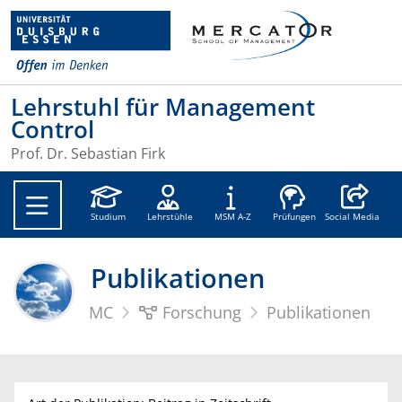
Lehrstuhl für Management
Control
Prof. Dr. Sebastian Firk
Social Medi
Studium
Lehrstühle
MSM A-Z
Prüfungen
Social Media
Publikationen
MC
Forschung
Publikationen