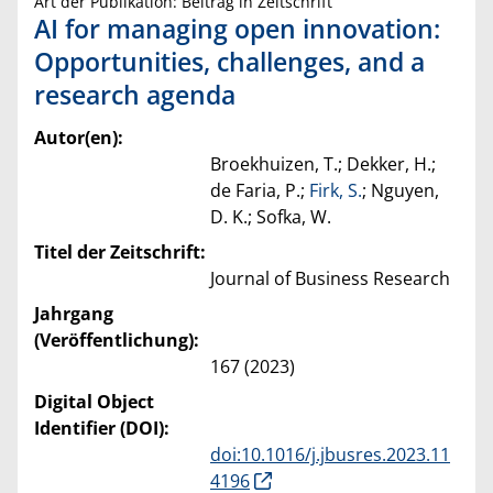
Art der Publikation: Beitrag in Zeitschrift
AI for managing open innovation:
Opportunities, challenges, and a
research agenda
Autor(en):
Broekhuizen, T.; Dekker, H.;
de Faria, P.;
Firk, S.
; Nguyen,
D. K.; Sofka, W.
Titel der Zeitschrift:
Journal of Business Research
Jahrgang
(Veröffentlichung):
167 (2023)
Digital Object
Identifier (DOI):
doi:10.1016/j.jbusres.2023.11
4196