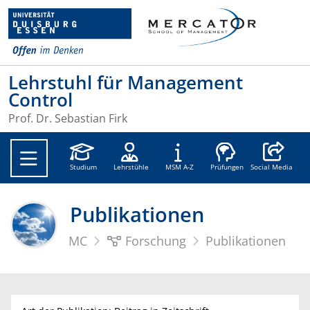
Lehrstuhl für Management
Control
Prof. Dr. Sebastian Firk
Social Medi
Studium
Lehrstühle
MSM A-Z
Prüfungen
Social Media
Publikationen
MC
Forschung
Publikationen