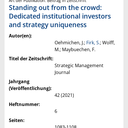
Art der Publikation: Beitrag in Zeitschrift
Standing out from the crowd:
Dedicated institutional investors
and strategy uniqueness
Autor(en):
Oehmichen, J.;
Firk, S.
; Wolff,
M.; Maybuechen, F.
Titel der Zeitschrift:
Strategic Management
Journal
Jahrgang
(Veröffentlichung):
42 (2021)
Heftnummer:
6
Seiten:
1083-1108