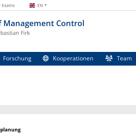
Exams
EN
of Management Control
ebastian Firk
Forschung
Kooperationen
Team
eplanung