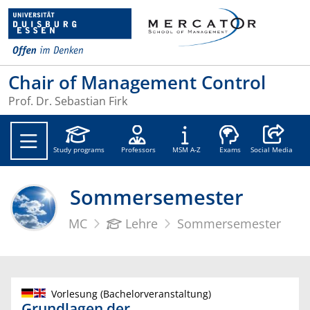
Chair of Management Control
Prof. Dr. Sebastian Firk
Social Medi
Study programs
Professors
MSM A-Z
Exams
Social Media
Sommersemester
MC
Lehre
Sommersemester
Vorlesung (Bachelorveranstaltung)
Grundlagen der