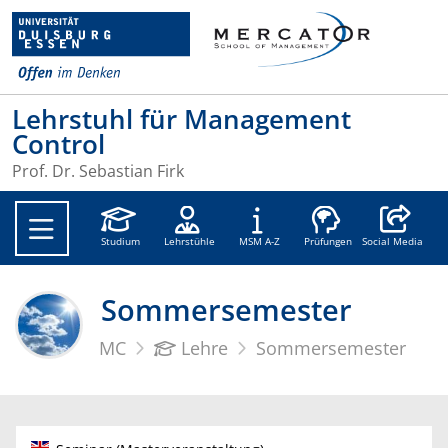
Lehrstuhl für Management
Control
Prof. Dr. Sebastian Firk
Social Medi
Studium
Lehrstühle
MSM A-Z
Prüfungen
Social Media
Sommersemester
MC
Lehre
Sommersemester